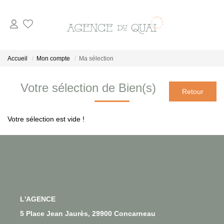
NOS BIENS
Accueil
Mon compte
Ma sélection
A La Vente
Votre sélection de Bien(s)
En Viager
A La Location
Votre sélection est vide !
VENDRE
ESTIMER
L'AGENCE
NOTRE AGENCE
5 Place Jean Jaurès, 29900 Concarneau