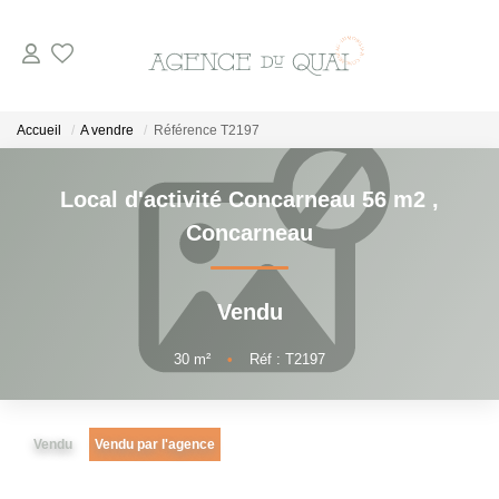
NOS BIENS
Accueil
A vendre
Référence T2197
A La Vente
Local d'activité Concarneau 56 m2
,
En Viager
Concarneau
A La Location
Vendu
VENDRE
30
m²
•
Réf : T2197
ESTIMER
Vendu
Vendu par l'agence
NOTRE AGENCE