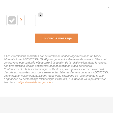
Envoyer le message
« Les informations recueillies sur ce formulaire sont enregistrées dans un fichier
informatisé par AGENCE DU QUAI pour gérer votre demande de contact. Elles sont
conservées pour la durée nécessaire à la gestion de la relation client dans le respect
des prescriptions légales applicables et sont destinées à nos conseillers
Conformément à la loi « informatique et libertés », vous pouvez exercer votre droit
d'accès aux données vous concernant et les faire rectifier en contactant AGENCE DU
QUAI contact@agenceduquai.com. Nous vous informons de l'existence de la liste
d'opposition au démarchage téléphonique « Bloctel », sur laquelle vous pouvez vous
inscrire ici :
https://www.bloctel.gouv.fr/
»