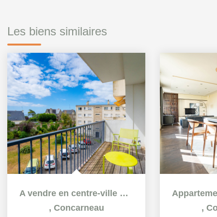
Les biens similaires
A vendre en centre-ville de Concarneau - Appartement 3...
,
Concarneau
,
Co