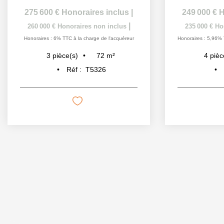
275 600 €
Honoraires inclus
|
249 000 €
H
|
260 000 €
Honoraires non inclus
235 000 €
Ho
Honoraires : 6% TTC à la charge de l'acquéreur
Honoraires : 5,96% 
72
m²
3
pièce(s)
4
pièc
Réf :
T5326