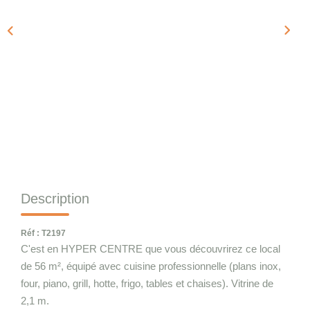
Qui Sommes-Nous
Notre Équipe
Nous Rejoindre
CONTACT
Description
Réf : T2197
C'est en HYPER CENTRE que vous découvrirez ce local
de 56 m², équipé avec cuisine professionnelle (plans inox,
four, piano, grill, hotte, frigo, tables et chaises). Vitrine de
2,1 m.