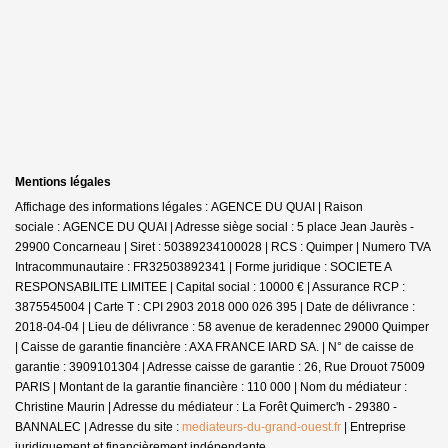
Mentions légales
Affichage des informations légales : AGENCE DU QUAI | Raison
sociale : AGENCE DU QUAI | Adresse siège social : 5 place Jean Jaurès -
29900 Concarneau | Siret : 50389234100028 | RCS : Quimper | Numero TVA
Intracommunautaire : FR32503892341 | Forme juridique : SOCIETE A
RESPONSABILITE LIMITEE | Capital social : 10000 € | Assurance RCP :
3875545004 |
Carte T : CPI 2903 2018 000 026 395 | Date de délivrance :
2018-04-04 | Lieu de délivrance : 58 avenue de keradennec 29000 Quimper
| Caisse de garantie financière : AXA FRANCE IARD SA. | N° de caisse de
garantie : 3909101304 | Adresse caisse de garantie : 26, Rue Drouot 75009
PARIS | Montant de la garantie financière : 110 000 | Nom du médiateur :
Christine Maurin | Adresse du médiateur : La Forêt Quimerc'h - 29380 -
BANNALEC | Adresse du site :
mediateurs-du-grand-ouest.fr
|
Entreprise
juridiquement et financièrement indépendante