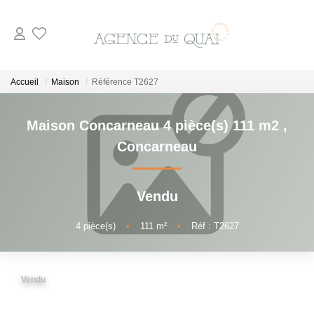
NOS BIENS
Accueil
Maison
Référence T2627
A La Vente
Maison Concarneau 4 pièce(s) 111 m2
,
En Viager
Concarneau
A La Location
Vendu
VENDRE
4
pièce(s)
•
111
m²
•
Réf : T2627
ESTIMER
Vendu
NOTRE AGENCE