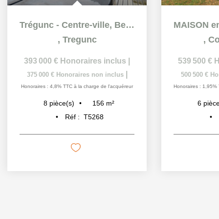
Trégunc - Centre-ville, Belle Maison de maître de plus de...
,
Tregunc
,
Co
393 000 €
Honoraires inclus
|
539 500 €
H
|
375 000 €
Honoraires non inclus
500 500 €
Ho
Honoraires : 4,8% TTC à la charge de l'acquéreur
Honoraires : 1,95% 
156
m²
8
pièce(s)
6
pièce
Réf :
T5268