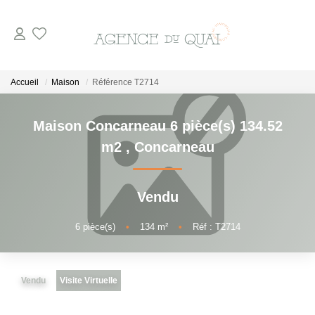
NOS BIENS
Accueil
Maison
Référence T2714
A La Vente
Maison Concarneau 6 pièce(s) 134.52
En Viager
m2
,
Concarneau
A La Location
Vendu
VENDRE
6
pièce(s)
•
134
m²
•
Réf : T2714
ESTIMER
Vendu
Visite Virtuelle
NOTRE AGENCE