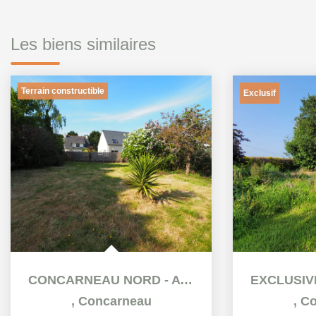
Les biens similaires
Terrain constructible
Exclusif
CONCARNEAU NORD - A vendre Terrain Constructible de 800 m²...
,
Concarneau
,
Co