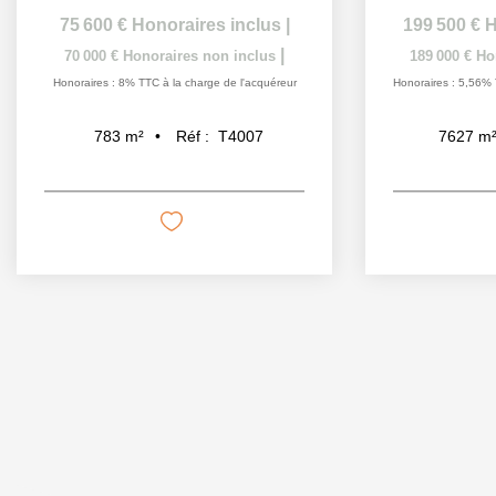
75 600 €
Honoraires inclus
|
199 500 €
H
|
70 000 €
Honoraires non inclus
189 000 €
Ho
Honoraires : 8% TTC à la charge de l'acquéreur
Honoraires : 5,56% 
Réf :
T4007
783
m²
7627
m