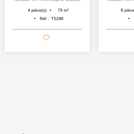
79
m²
4
pièce(s)
8
pièce
Réf :
T5288