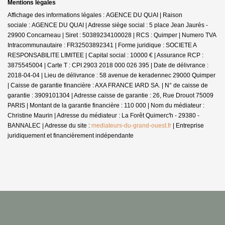
Mentions légales
Affichage des informations légales : AGENCE DU QUAI | Raison
sociale : AGENCE DU QUAI | Adresse siège social : 5 place Jean Jaurès -
29900 Concarneau | Siret : 50389234100028 | RCS : Quimper | Numero TVA
Intracommunautaire : FR32503892341 | Forme juridique : SOCIETE A
RESPONSABILITE LIMITEE | Capital social : 10000 € | Assurance RCP :
3875545004 |
Carte T : CPI 2903 2018 000 026 395 | Date de délivrance :
2018-04-04 | Lieu de délivrance : 58 avenue de keradennec 29000 Quimper
| Caisse de garantie financière : AXA FRANCE IARD SA. | N° de caisse de
garantie : 3909101304 | Adresse caisse de garantie : 26, Rue Drouot 75009
PARIS | Montant de la garantie financière : 110 000 | Nom du médiateur :
Christine Maurin | Adresse du médiateur : La Forêt Quimerc'h - 29380 -
BANNALEC | Adresse du site :
mediateurs-du-grand-ouest.fr
|
Entreprise
juridiquement et financièrement indépendante