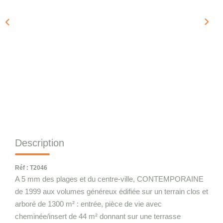
Qui Sommes-Nous
Notre Équipe
Nous Rejoindre
CONTACT
Description
Réf : T2046
A 5 mm des plages et du centre-ville, CONTEMPORAINE
de 1999 aux volumes généreux édifiée sur un terrain clos et
arboré de 1300 m² : entrée, pièce de vie avec
cheminée/insert de 44 m² donnant sur une terrasse