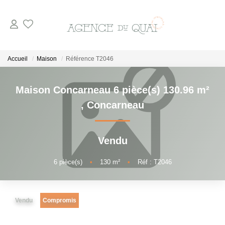
NOS BIENS
Accueil
Maison
Référence T2046
A La Vente
Maison Concarneau 6 pièce(s) 130.96 m²
En Viager
,
Concarneau
A La Location
Vendu
VENDRE
6
pièce(s)
•
130
m²
•
Réf : T2046
ESTIMER
Vendu
Compromis
NOTRE AGENCE