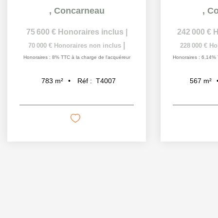
,
Concarneau
,
Co
75 600 €
Honoraires inclus
|
242 000 €
H
|
70 000 €
Honoraires non inclus
228 000 €
Ho
Honoraires : 8% TTC à la charge de l'acquéreur
Honoraires : 6,14% 
Réf :
T4007
783
m²
567
m²