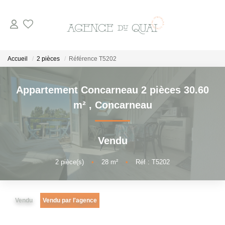
NOS BIENS
Accueil
2 pièces
Référence T5202
A La Vente
Appartement Concarneau 2 pièces 30.60
En Viager
m²
,
Concarneau
A La Location
Vendu
VENDRE
2
pièce(s)
•
28
m²
•
Réf : T5202
ESTIMER
Vendu
Vendu par l'agence
NOTRE AGENCE