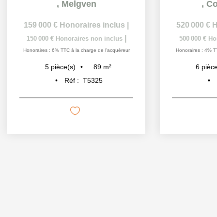
,
Melgven
,
Co
159 000 €
Honoraires inclus
|
520 000 €
H
|
150 000 €
Honoraires non inclus
500 000 €
Ho
Honoraires : 6% TTC à la charge de l'acquéreur
Honoraires : 4% T
89
m²
5
pièce(s)
6
pièce
Réf :
T5325