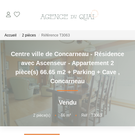
NOS BIENS
Accueil
2 pièces
Référence T3063
A La Vente
Centre ville de Concarneau - Résidence
En Viager
avec Ascenseur - Appartement 2
A La Location
pièce(s) 66.65 m2 + Parking + Cave
,
Concarneau
VENDRE
Vendu
ESTIMER
2
pièce(s)
•
66
m²
•
Réf : T3063
NOTRE AGENCE