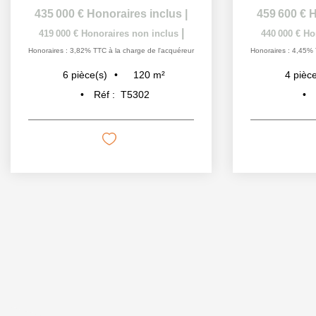
435 000 €
Honoraires inclus
|
459 600 €
H
|
419 000 €
Honoraires non inclus
440 000 €
Ho
Honoraires : 3,82% TTC à la charge de l'acquéreur
Honoraires : 4,45% 
120
m²
6
pièce(s)
4
pièce
Réf :
T5302