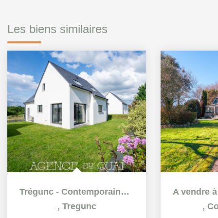
Les biens similaires
Trégunc - Contemporaine 6 pièces de 120m² - neuve, jamais...
,
Tregunc
,
Co