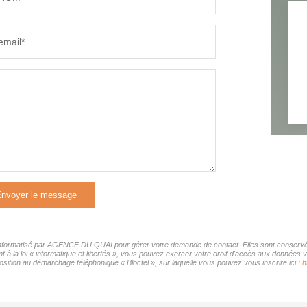
email*
nvoyer le message
r informatisé par AGENCE DU QUAI pour gérer votre demande de contact. Elles sont conservées
nt à la loi « informatique et libertés », vous pouvez exercer votre droit d'accès aux donnée
ition au démarchage téléphonique « Bloctel », sur laquelle vous pouvez vous inscrire ici :
h