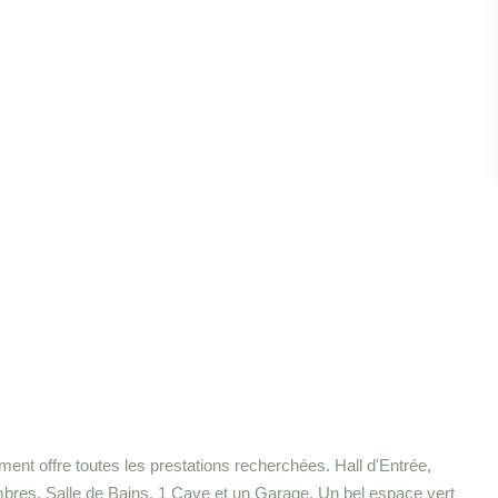
ment offre toutes les prestations recherchées. Hall d'Entrée,
bres, Salle de Bains, 1 Cave et un Garage. Un bel espace vert