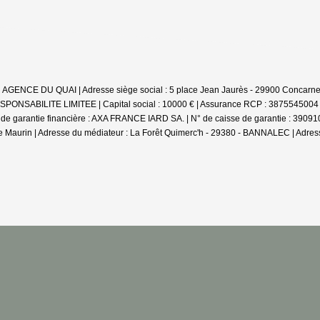
 : AGENCE DU QUAI | Adresse siège social : 5 place Jean Jaurès - 29900 Concarn
SPONSABILITE LIMITEE | Capital social : 10000 € | Assurance RCP : 3875545004
de garantie financière : AXA FRANCE IARD SA. | N° de caisse de garantie : 39091
ine Maurin | Adresse du médiateur : La Forêt Quimerc'h - 29380 - BANNALEC | Adress