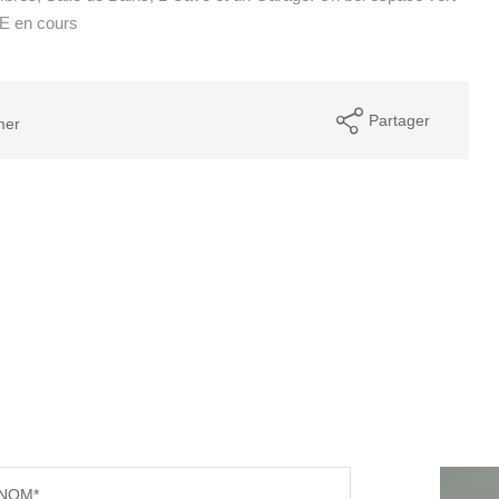
PE en cours
Partager
mer
NOM*