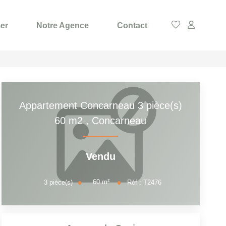
er
Notre Agence
Contact
Appartement Concarneau 3 pièce(s)
60 m2
,
Concarneau
Vendu
60
m²
3
pièce(s)
Réf :
T2476