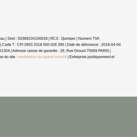
eau | Siret : 50389234100028 | RCS : Quimper | Numero TVA
 |
Carte T : CPI 2903 2018 000 026 395 | Date de délivrance : 2018-04-04
01304 | Adresse caisse de garantie : 26, Rue Drouot 75009 PARIS |
e du site :
mediateurs-du-grand-ouest.fr
|
Entreprise juridiquement et