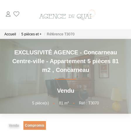
NOS BIENS
Accueil
5 pièces et +
Référence T3070
A La Vente
EXCLUSIVITÉ AGENCE - Concarneau
En Viager
Centre-ville - Appartement 5 pièces 81
A La Location
m2
,
Concarneau
VENDRE
Vendu
ESTIMER
5
pièce(s)
•
81
m²
•
Réf : T3070
NOTRE AGENCE
Vendu
Compromis