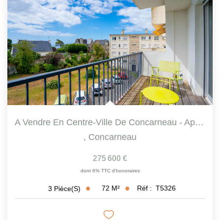
A Vendre En Centre-Ville De Concarneau - Appartement 3...
,
Concarneau
275 600 €
dont 6% TTC d'honoraires
72
M²
Réf :
T5326
3
Pièce(s)