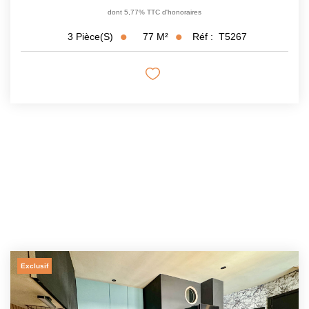
dont 5,77% TTC d'honoraires
77
M²
Réf :
T5267
3
Pièce(s)
Exclusif