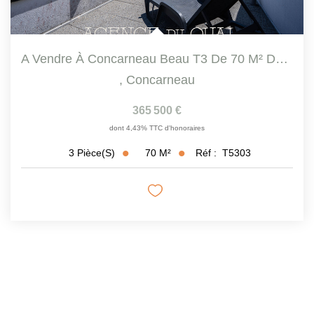
A Vendre À Concarneau Beau T3 De 70 M² Dans Une Résidence...
,
Concarneau
365 500 €
dont 4,43% TTC d'honoraires
70
M²
Réf :
T5303
3
Pièce(s)