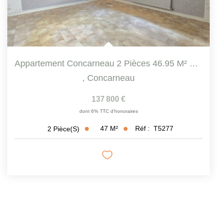
Appartement Concarneau 2 Pièces 46.95 M² Dans Une Résidence...
,
Concarneau
137 800 €
dont 6% TTC d'honoraires
47
M²
Réf :
T5277
2
Pièce(s)