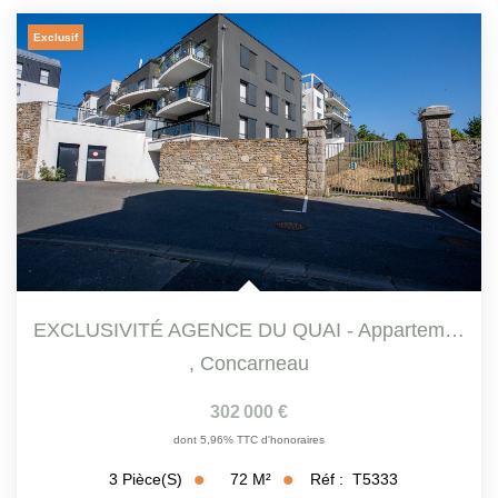
Exclusif
EXCLUSIVITÉ AGENCE DU QUAI - Appartement Concarneau 3...
,
Concarneau
302 000 €
dont 5,96% TTC d'honoraires
72
M²
Réf :
T5333
3
Pièce(s)