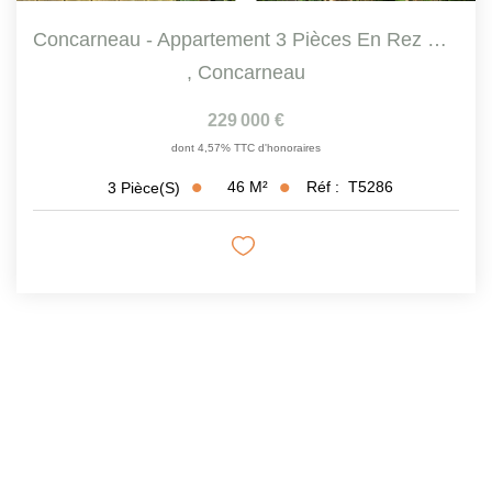
Concarneau - Appartement 3 Pièces En Rez De Jardin Avec...
,
Concarneau
229 000 €
dont 4,57% TTC d'honoraires
46
M²
Réf :
T5286
3
Pièce(s)