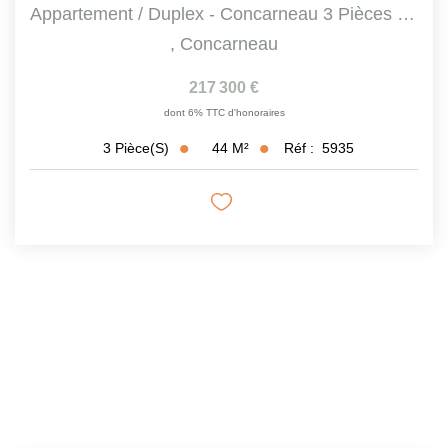
Appartement / Duplex - Concarneau 3 Pièces 44 M2 Pondéré -...
,
Concarneau
217 300 €
dont 6% TTC d'honoraires
44
M²
Réf :
5935
3
Pièce(s)