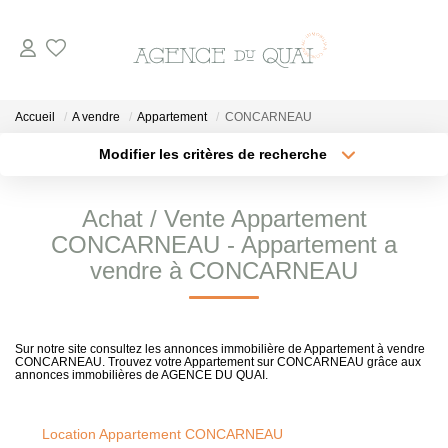
NOS BIENS
Accueil
A vendre
Appartement
CONCARNEAU
A La Vente
Modifier les critères de recherche
Type de transaction
Localisation
En Viager
Acheter
Localisation
Achat / Vente Appartement
A La Location
Type de bien
Sélectionnez...
Surface min
CONCARNEAU - Appartement a
vendre à CONCARNEAU
VENDRE
Plus de critères
Budget max
Créer une alerte
ESTIMER
Sur notre site consultez les annonces immobilière de Appartement à vendre
CONCARNEAU. Trouvez votre Appartement sur CONCARNEAU grâce aux
annonces immobilières de AGENCE DU QUAI.
NOTRE AGENCE
Location Appartement CONCARNEAU