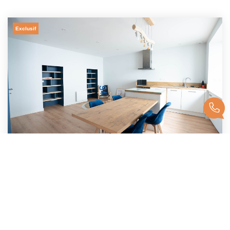
Exclusif
EXCLUSIVITÉ AGENCE DU QUAI - Appartement Concarneau 3...
,
Concarneau
249 000 €
dont 5,06% TTC d'honoraires