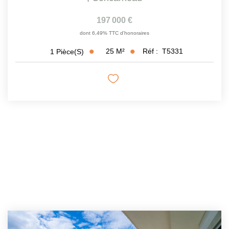
197 000 €
dont 6,49% TTC d'honoraires
25
M²
Réf :
T5331
1
Pièce(s)