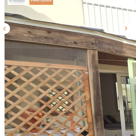
A vendre
Plein centre
Qui Sommes-Nous
Notre Équipe
Nous Rejoindre
CONTACT
Description
Réf : T5286
Dans une petite copropriété bien entretenue idéalement
située en centre ville de Concarneau, à proximité des