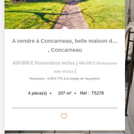
Mentions légales
Ce bien fait partie d'une copropriété de 8 lots.Les charges annuelles sont de
840€.
Affichage des informations légales : AGENCE DU QUAI | Raison
sociale : AGENCE DU QUAI | Adresse siège social : 5 place Jean Jaurès -
29900 Concarneau | Siret : 50389234100028 | RCS : Quimper | Numero TVA
Intracommunautaire : FR32503892341 | Forme juridique : SOCIETE A
RESPONSABILITE LIMITEE | Capital social : 10000 € | Assurance RCP :
3875545004 |
Carte T : CPI 2903 2018 000 026 395 | Date de délivrance :
2018-04-04 | Lieu de délivrance : 58 avenue de keradennec 29000 Quimper
| Caisse de garantie financière : AXA FRANCE IARD SA. | N° de caisse de
garantie : 3909101304 | Adresse caisse de garantie : 26, Rue Drouot 75009
PARIS | Montant de la garantie financière : 110 000 | Nom du médiateur :
Christine Maurin | Adresse du médiateur : La Forêt Quimerc'h - 29380 -
BANNALEC | Adresse du site :
mediateurs-du-grand-ouest.fr
|
Entreprise
juridiquement et financièrement indépendante