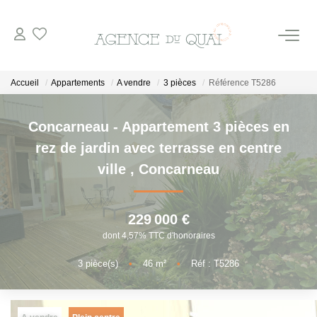
NOS BIENS
Accueil
Appartements
A vendre
3 pièces
Référence T5286
A La Vente
Concarneau - Appartement 3 pièces en
En Viager
rez de jardin avec terrasse en centre
A La Location
ville
,
Concarneau
VENDRE
229 000 €
dont 4,57% TTC d'honoraires
ESTIMER
3
pièce(s)
•
46
m²
•
Réf : T5286
NOTRE AGENCE