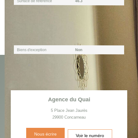
Surface de référence
46.3
Publicité
Biens d'exception
Non
Agence du Quai
5 Place Jean Jaurès
29900
Concarneau
Nous écrire
Voir le numéro