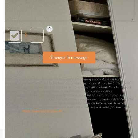
Envoyer le message
« Les informations recueillies sur ce formulaire sont enregistrées dans un fichier
informatisé par AGENCE DU QUAI pour gérer votre demande de contact. Elles sont
conservées pour la durée nécessaire à la gestion de la relation client dans le respect
des prescriptions légales applicables et sont destinées à nos conseillers
Conformément à la loi « informatique et libertés », vous pouvez exercer votre droit
d'accès aux données vous concernant et les faire rectifier en contactant AGENCE DU
QUAI contact@agenceduquai.com. Nous vous informons de l'existence de la liste
d'opposition au démarchage téléphonique « Bloctel », sur laquelle vous pouvez vous
inscrire ici :
https://www.bloctel.gouv.fr/
»