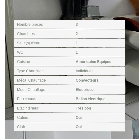
Intérieur
Nombre pièces
3
Chambres
2
Salle(s) d'eau
1
WC
1
Cuisine
Américaine Equipée
Type Chauffage
Individuel
Méca. Chauffage
Convecteurs
Mode Chauffage
Electrique
Eau chaude
Ballon électrique
Etat intérieur
Très bon
Calme
Oui
Clair
Oui