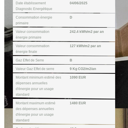
Date établissement
04/06/2025
Diagnostic Energétique
Consommation énergie
D
primaire
Valeur consommation
242.4 kWh/m2 par an
énergie primaire
Valeur consommation
127 kWh/m2 par an
énergie finale
Gaz Effet de Serre
B
Valeur Gaz Effet de serre
9 Kg CO2/m2/an
Montant minimum estimé des
1090 EUR
dépenses annuelles
d'énergie pour un usage
standard
Montant maximum estimé
1480 EUR
des dépenses annuelles
d'énergie pour un usage
standard