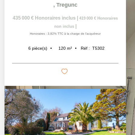
,
Tregunc
,
Co
435 000 €
Honoraires inclus
|
459 600 €
H
|
419 000 €
Honoraires non inclus
440 000 €
Ho
Honoraires : 3,82% TTC à la charge de l'acquéreur
Honoraires : 4,45% 
120
m²
6
pièce(s)
4
pièce
Réf :
T5302