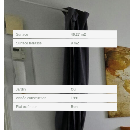
Surfaces
Surface
46.27 m2
Surface terrasse
9 m2
Extérieur
Jardin
Oui
Année construction
1991
Etat extérieur
Bon