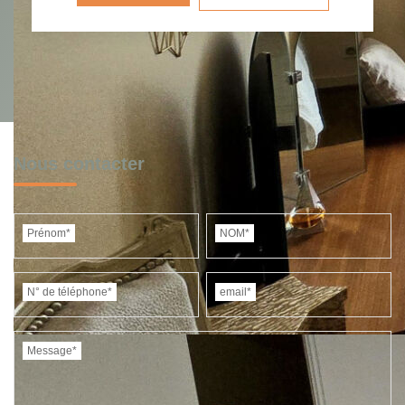
Nous contacter
Prénom*
NOM*
N° de téléphone*
email*
Message*