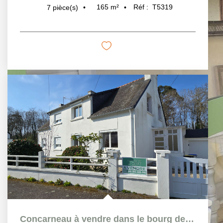
Estimation
Nos biens vendus
Nos outils
LIENS UTILES
Mon compte
Nos honoraires
Mentions légales
Politique de confidentialité
Politique des cookies
Plan du site
NOS ANNONCES
Maison à vendre, Concarneau
Appartement à vendre, Concarneau