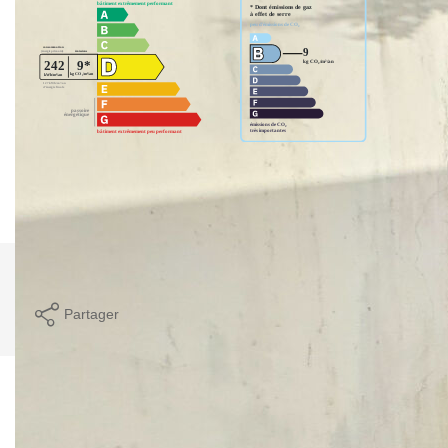
Montant estimé des dépenses annuelles d'énergie pour un
usage standard entre 1090€ et 1480€. indexées aux années
2021,2022 et 2023 (abonnement compris).
Imprimer
Partager
Ce bien est soumis à un diagnostic ERP (État
des Risques et Pollutions). Pour en savoir plus,
rendez-vous sur
https://www.georisques.gouv.fr/