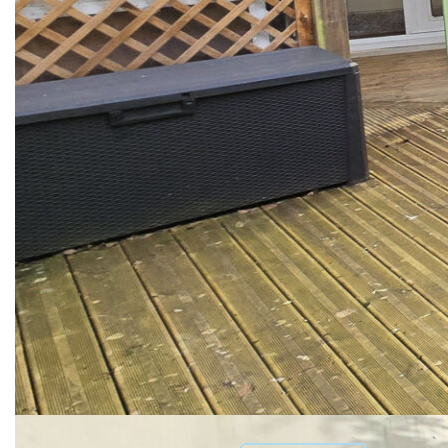
commerces, des plages et de la corniche. Venez découvrir
ce bel appartement en rez-de-jardin, entièrement rénové en
2021, bien agencé, bénéficiant de beaux volumes, alliant
confort et praticité !
Il comprend un séjour avec cuisine aménagée et équipée,
deux chambres, une salle d'eau avec wc. À l'extérieur on
découvre une véranda d'été (appréciable toute l'année) et
enfin une belle cour d'environ 21m² sans vis à vis avec une
terrasse en bois (réalisée en 2024) et une partie végétalisée
!
** €229 000
honoraires inclus
|
|
€219 000
hors honoraires
Honoraires : 4.57%
TTC à la charge de l'acquéreur
Nos honoraires
Nous contacter
Diagnostics énergétiques