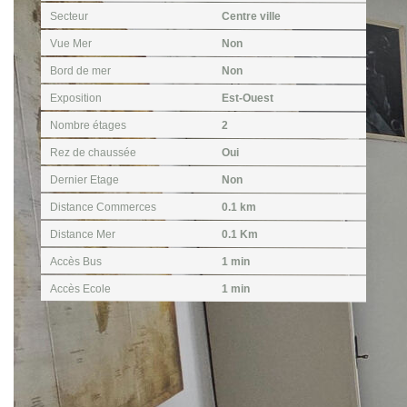
Secteur
Centre ville
Vue Mer
Non
Bord de mer
Non
Exposition
Est-Ouest
Nombre étages
2
Rez de chaussée
Oui
Dernier Etage
Non
Distance Commerces
0.1 km
Distance Mer
0.1 Km
Accès Bus
1 min
Accès Ecole
1 min
Aspects financiers