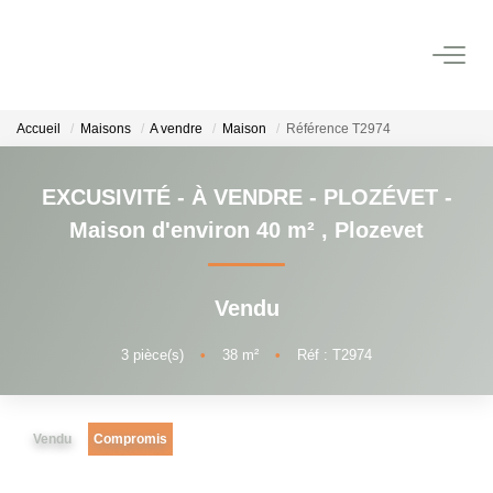
NOS BIENS
Accueil
Maisons
A vendre
Maison
Référence T2974
A La Vente
En Viager
EXCUSIVITÉ - À VENDRE - PLOZÉVET -
Maison d'environ 40 m²
,
Plozevet
A La Location
Vendu
VENDRE
3
pièce(s)
•
38
m²
•
Réf : T2974
ESTIMER
NOTRE AGENCE
Vendu
Compromis
Qui Sommes-Nous