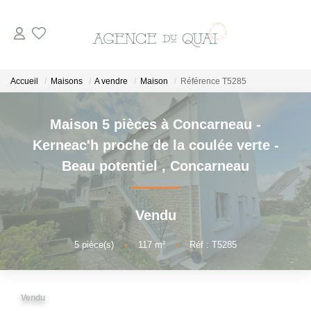
NOS BIENS
Accueil
Maisons
A vendre
Maison
Référence T5285
A La Vente
Maison 5 pièces à Concarneau -
En Viager
Kerneac'h proche de la coulée verte -
A La Location
Beau potentiel
,
Concarneau
VENDRE
Vendu
ESTIMER
5
pièce(s)
•
117
m²
•
Réf : T5285
NOTRE AGENCE
Vendu