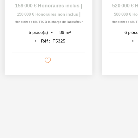
159 000 €
Honoraires inclus
|
520 000 €
H
|
150 000 €
Honoraires non inclus
500 000 €
Ho
Honoraires : 6% TTC à la charge de l'acquéreur
Honoraires : 4% T
89
m²
5
pièce(s)
6
pièce
Réf :
T5325