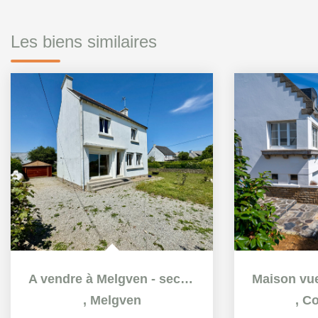
Les biens similaires
A vendre à Melgven - secteur Croissant Bouillet - Maison 5...
,
Melgven
,
Co