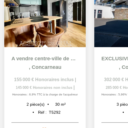
A vendre centre-ville de Concarneau - Appartement T2 de 28...
,
Concarneau
,
Co
155 000 €
Honoraires inclus
|
302 000 €
H
|
145 000 €
Honoraires non inclus
285 000 €
Ho
Honoraires : 6,9% TTC à la charge de l'acquéreur
Honoraires : 5,96% 
30
m²
2
pièce(s)
3
pièc
Réf :
T5292