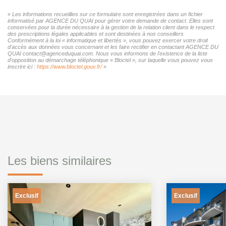
« Les informations recueillies sur ce formulaire sont enregistrées dans un fichier
informatisé par AGENCE DU QUAI pour gérer votre demande de contact. Elles sont
conservées pour la durée nécessaire à la gestion de la relation client dans le respect
des prescriptions légales applicables et sont destinées à nos conseillers
Conformément à la loi « informatique et libertés », vous pouvez exercer votre droit
d'accès aux données vous concernant et les faire rectifier en contactant AGENCE DU
QUAI contact@agenceduquai.com. Nous vous informons de l'existence de la liste
d'opposition au démarchage téléphonique « Bloctel », sur laquelle vous pouvez vous
inscrire ici :
https://www.bloctel.gouv.fr/
»
Les biens similaires
Exclusif
Exclusif