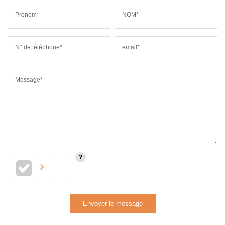
Prénom*
NOM*
N° de téléphone*
email*
Message*
Envoyer le message