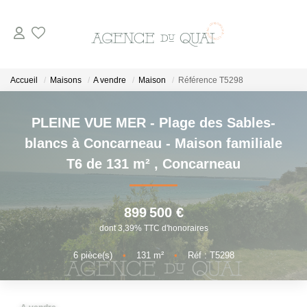
NOS BIENS
Accueil
Maisons
A vendre
Maison
Référence T5298
A La Vente
PLEINE VUE MER - Plage des Sables-
En Viager
blancs à Concarneau - Maison familiale
A La Location
T6 de 131 m²
,
Concarneau
VENDRE
899 500 €
dont 3,39% TTC d'honoraires
ESTIMER
6
pièce(s)
•
131
m²
•
Réf : T5298
NOTRE AGENCE