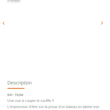
A vendre
Qui Sommes-Nous
Notre Équipe
Nous Rejoindre
CONTACT
Description
Réf : T5298
Une vue à couper le souffle !!
L'impression d'être sur la proue d'un bateau en pleine mer