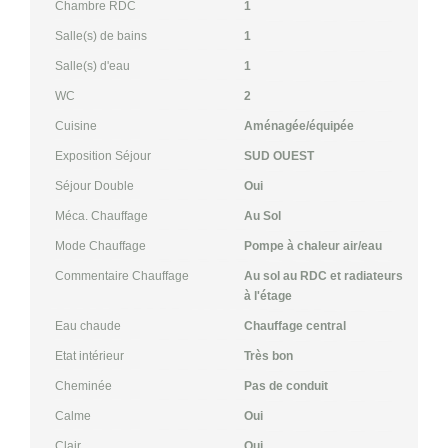
Chambre RDC
1
Salle(s) de bains
1
Salle(s) d'eau
1
WC
2
Cuisine
Aménagée/équipée
Exposition Séjour
SUD OUEST
Séjour Double
Oui
Méca. Chauffage
Au Sol
Mode Chauffage
Pompe à chaleur air/eau
Commentaire Chauffage
Au sol au RDC et radiateurs
à l'étage
Eau chaude
Chauffage central
Etat intérieur
Très bon
Cheminée
Pas de conduit
Calme
Oui
Clair
Oui