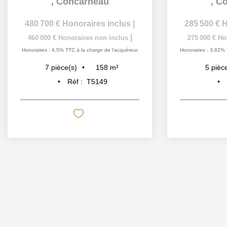
,
Concarneau
,
Co
480 700 €
Honoraires inclus
|
285 500 €
H
|
460 000 €
Honoraires non inclus
275 000 €
Ho
Honoraires : 4,5% TTC à la charge de l'acquéreur
Honoraires : 3,82% 
158
m²
7
pièce(s)
5
pièc
Réf :
T5149