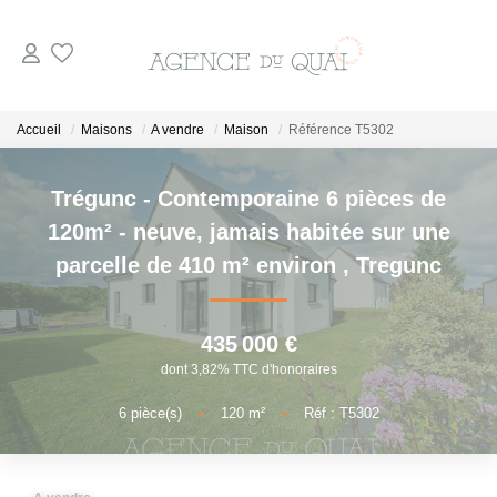
NOS BIENS
Accueil
Maisons
A vendre
Maison
Référence T5302
A La Vente
Trégunc - Contemporaine 6 pièces de
En Viager
120m² - neuve, jamais habitée sur une
A La Location
parcelle de 410 m² environ
,
Tregunc
VENDRE
435 000 €
dont 3,82% TTC d'honoraires
ESTIMER
6
pièce(s)
•
120
m²
•
Réf : T5302
NOTRE AGENCE