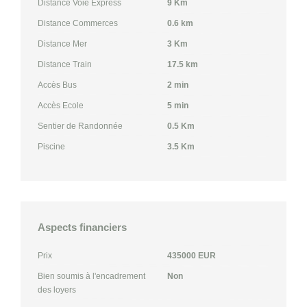
Distance Voie Express
9 Km
Distance Commerces
0.6 km
Distance Mer
3 Km
Distance Train
17.5 km
Accès Bus
2 min
Accès Ecole
5 min
Sentier de Randonnée
0.5 Km
Piscine
3.5 Km
Aspects financiers
Prix
435000 EUR
Bien soumis à l'encadrement
Non
des loyers