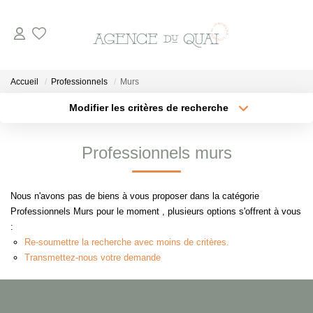
NOS BIENS
Accueil
Professionnels
Murs
A La Vente
Modifier les critères de recherche
Type de transaction
Localisation
En Viager
Acheter
Localisation
Professionnels murs
A La Location
Type de bien
Sélectionnez...
Surface min
Nous n'avons pas de biens à vous proposer dans la catégorie
VENDRE
Plus de critères
Budget max
Professionnels Murs pour le moment , plusieurs options s'offrent à vous
:
Créer une alerte
ESTIMER
Re-soumettre la recherche avec moins de critères.
Transmettez-nous votre demande
NOTRE AGENCE