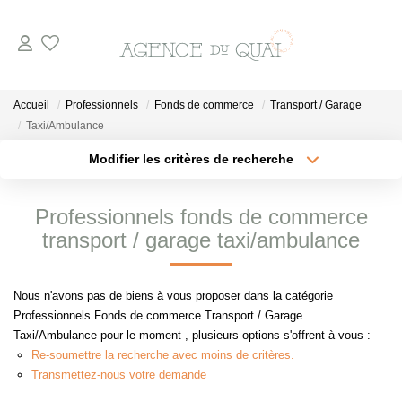
NOS BIENS
Accueil
Professionnels
Fonds de commerce
Transport / Garage
Taxi/Ambulance
A La Vente
Modifier les critères de recherche
En Viager
Type de transaction
Localisation
Acheter
Localisation
A La Location
Professionnels fonds de commerce
Type de bien
Sélectionnez...
Surface min
transport / garage taxi/ambulance
VENDRE
Plus de critères
Budget max
Nous n'avons pas de biens à vous proposer dans la catégorie
ESTIMER
Professionnels Fonds de commerce Transport / Garage
Créer une alerte
Taxi/Ambulance pour le moment , plusieurs options s'offrent à vous :
Re-soumettre la recherche avec moins de critères.
NOTRE AGENCE
Transmettez-nous votre demande