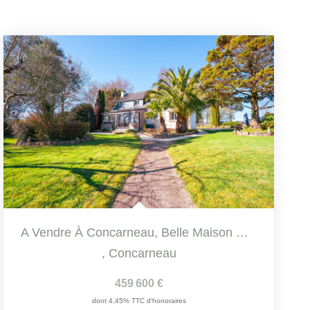
A Vendre À Concarneau, Belle Maison De Caractère De 106.67...
,
Concarneau
459 600 €
dont 4,45% TTC d'honoraires