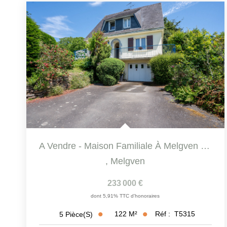
A Vendre - Maison Familiale À Melgven De 122 M² Sur Plus De...
,
Melgven
233 000 €
dont 5,91% TTC d'honoraires
122
M²
Réf :
T5315
5
Pièce(s)