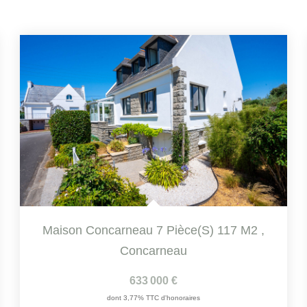
Maison Concarneau 7 Pièce(s) 117 M2
,
Concarneau
633 000 €
dont 3,77% TTC d'honoraires