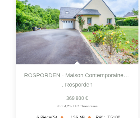
ROSPORDEN - Maison Contemporaine 6 Pièces De 136 M² Sur...
,
Rosporden
369 900 €
dont 4,2% TTC d'honoraires
136
M²
Réf :
T5180
6
Pièce(s)