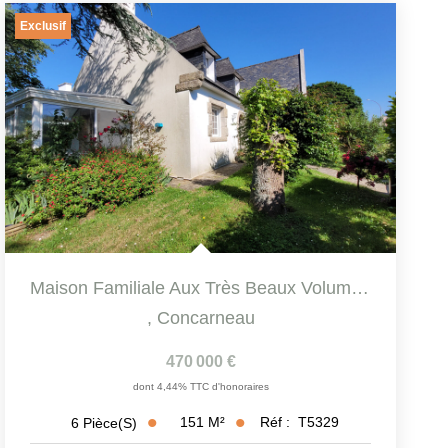
Exclusif
Maison Familiale Aux Très Beaux Volumes À Vendre À...
,
Concarneau
470 000 €
dont 4,44% TTC d'honoraires
151
M²
Réf :
T5329
6
Pièce(s)