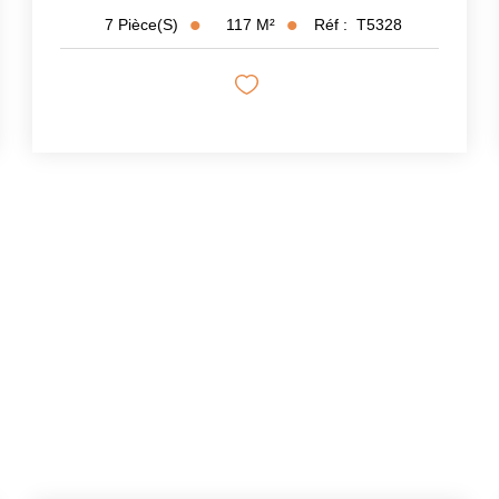
117
M²
Réf :
T5328
7
Pièce(s)