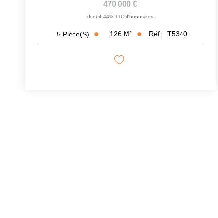
470 000 €
dont 4,44% TTC d'honoraires
126
M²
Réf :
T5340
5
Pièce(s)