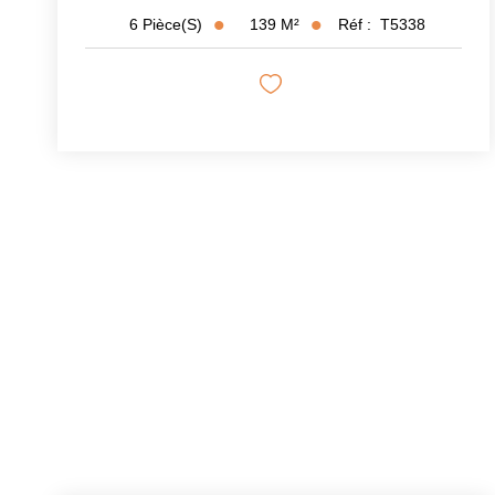
139
M²
Réf :
T5338
6
Pièce(s)