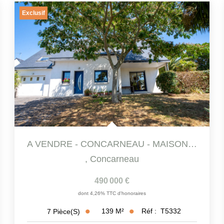
Exclusif
A VENDRE - CONCARNEAU - MAISON FAMILIALE DE 140 M² ENV DANS...
,
Concarneau
490 000 €
dont 4,26% TTC d'honoraires
139
M²
Réf :
T5332
7
Pièce(s)