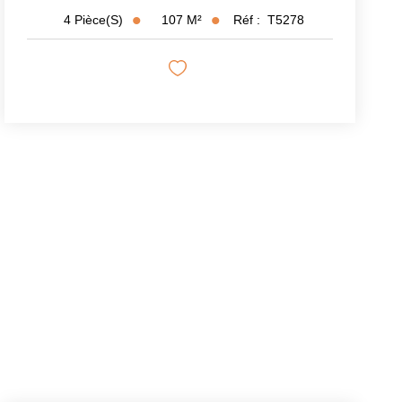
107
M²
Réf :
T5278
4
Pièce(s)