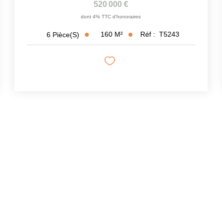
520 000 €
dont 4% TTC d'honoraires
160
M²
Réf :
T5243
6
Pièce(s)