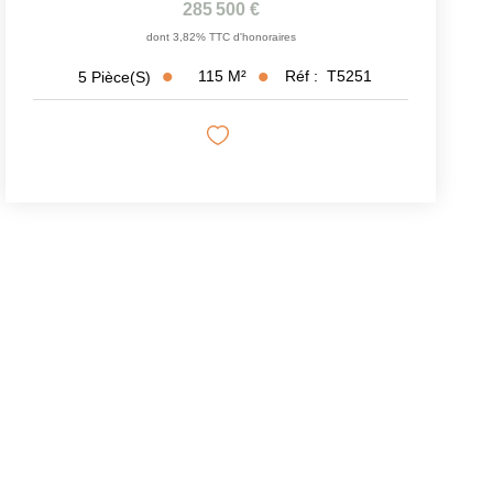
285 500 €
dont 3,82% TTC d'honoraires
115
M²
Réf :
T5251
5
Pièce(s)