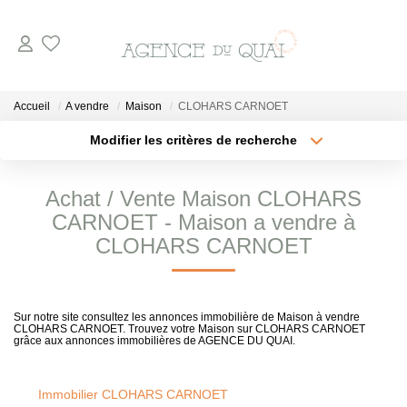
NOS BIENS
Accueil
A vendre
Maison
CLOHARS CARNOET
A La Vente
Modifier les critères de recherche
En Viager
Localisation
Type de transaction
Surface min
A La Location
Achat / Vente Maison CLOHARS
Type de bien
CARNOET - Maison a vendre à
Plus de critères
Budget max
CLOHARS CARNOET
VENDRE
Créer une alerte
ESTIMER
Sur notre site consultez les annonces immobilière de Maison à vendre
CLOHARS CARNOET. Trouvez votre Maison sur CLOHARS CARNOET
grâce aux annonces immobilières de AGENCE DU QUAI.
NOTRE AGENCE
Immobilier CLOHARS CARNOET
Qui Sommes-Nous