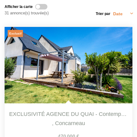
Qui Sommes-Nous
Afficher la carte
Notre Équipe
31 annonce(s) trouvée(s)
Trier par
Nous Rejoindre
Exclusif
CONTACT
EXCLUSIVITÉ AGENCE DU QUAI - Contemporaine 5 Pièce(s)...
,
Concarneau
470 000 €