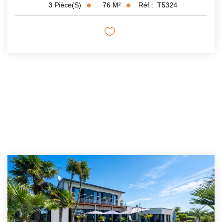
76
M²
Réf :
T5324
3
Pièce(s)