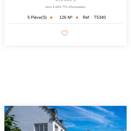
dont 4,44% TTC d'honoraires
126
M²
Réf :
T5340
5
Pièce(s)