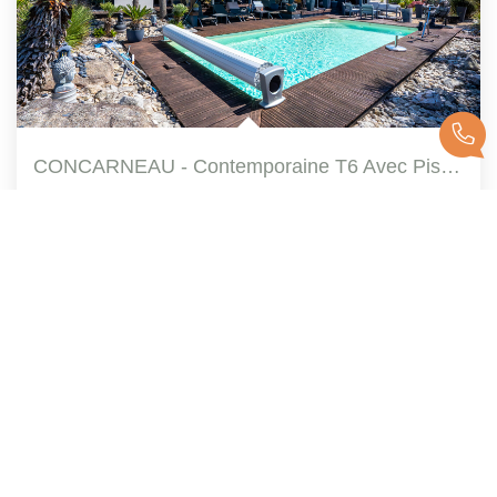
CONCARNEAU - Contemporaine T6 Avec Piscine Chauffée - ...
,
Concarneau
1 037 500 €
dont 3,75% TTC d'honoraires
184
M²
Réf :
T5323
6
Pièce(s)