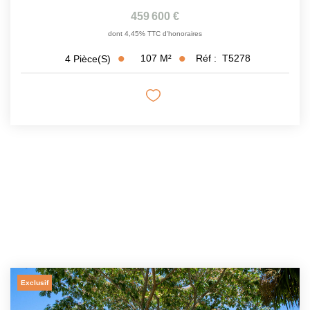
459 600 €
dont 4,45% TTC d'honoraires
107
M²
Réf :
T5278
4
Pièce(s)
Exclusif