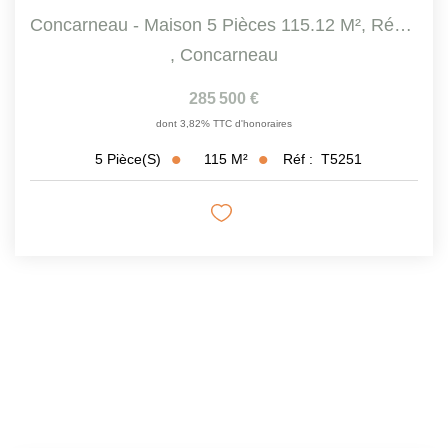
Concarneau - Maison 5 Pièces 115.12 M², Rénovée Et...
,
Concarneau
285 500 €
dont 3,82% TTC d'honoraires
115
M²
Réf :
T5251
5
Pièce(s)