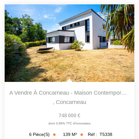
A Vendre À Concarneau - Maison Contemporaine Avec Vue Mer...
,
Concarneau
748 000 €
dont 3,89% TTC d'honoraires
139
M²
Réf :
T5338
6
Pièce(s)