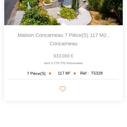
Maison Concarneau 7 Pièce(s) 117 M2
,
Concarneau
633 000 €
dont 3,77% TTC d'honoraires
117
M²
Réf :
T5328
7
Pièce(s)