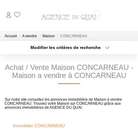
NOS BIENS
Accueil
A vendre
Maison
CONCARNEAU
A La Vente
Modifier les critères de recherche
Type de transaction
Localisation
En Viager
Acheter
Localisation
Achat / Vente Maison CONCARNEAU -
A La Location
Type de bien
Sélectionnez...
Surface min
Maison a vendre à CONCARNEAU
VENDRE
Plus de critères
Budget max
Sur notre site consultez les annonces immobilière de Maison à vendre
CONCARNEAU. Trouvez votre Maison sur CONCARNEAU grâce aux
Créer une alerte
ESTIMER
annonces immobilières de AGENCE DU QUAI.
NOTRE AGENCE
Immobilier CONCARNEAU