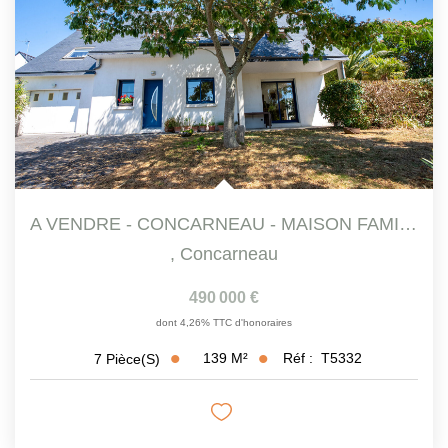
A VENDRE - CONCARNEAU - MAISON FAMILIALE DE 140 M² ENV DANS...
,
Concarneau
490 000 €
dont 4,26% TTC d'honoraires
139
M²
Réf :
T5332
7
Pièce(s)