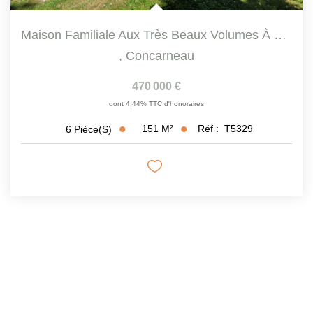
Maison Familiale Aux Très Beaux Volumes À Vendre À...
,
Concarneau
470 000 €
dont 4,44% TTC d'honoraires
151
M²
Réf :
T5329
6
Pièce(s)