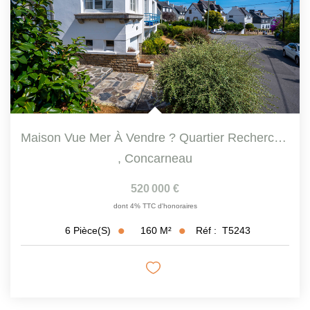
Maison Vue Mer À Vendre ? Quartier Recherché Du Rouz ?...
,
Concarneau
520 000 €
dont 4% TTC d'honoraires
160
M²
Réf :
T5243
6
Pièce(s)