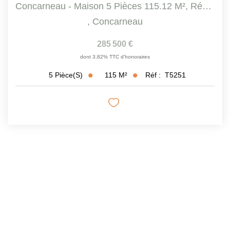
Concarneau - Maison 5 Pièces 115.12 M², Rénovée Et...
,
Concarneau
285 500 €
dont 3,82% TTC d'honoraires
115
M²
Réf :
T5251
5
Pièce(s)