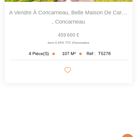
A Vendre À Concarneau, Belle Maison De Caractère De 106.67...
,
Concarneau
459 600 €
dont 4,45% TTC d'honoraires
107
M²
Réf :
T5278
4
Pièce(s)