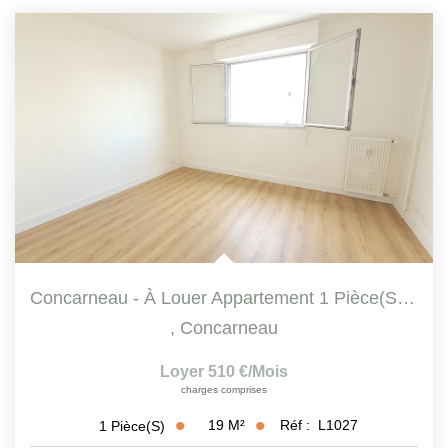
Concarneau - À Louer Appartement 1 Pièce(s) 18.9m2
,
Concarneau
Loyer 510 €/mois
charges comprises
19
M²
Réf :
L1027
1
Pièce(s)