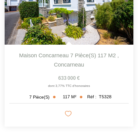
Maison Concarneau 7 Pièce(s) 117 M2
,
Concarneau
633 000 €
dont 3,77% TTC d'honoraires
117
M²
Réf :
T5328
7
Pièce(s)