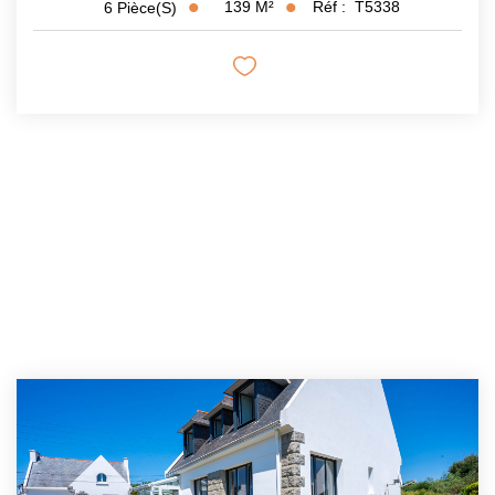
139
M²
Réf :
T5338
6
Pièce(s)