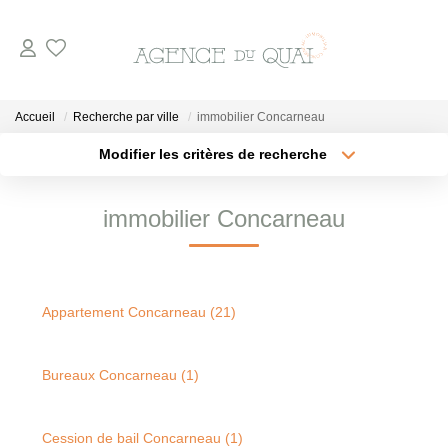
NOS BIENS
Accueil
Recherche par ville
immobilier Concarneau
A La Vente
Modifier les critères de recherche
Type de transaction
Localisation
En Viager
Acheter
Localisation
immobilier Concarneau
A La Location
Type de bien
Sélectionnez...
Surface min
VENDRE
Plus de critères
Budget max
Appartement Concarneau (21)
Créer une alerte
ESTIMER
Bureaux Concarneau (1)
NOTRE AGENCE
Cession de bail Concarneau (1)