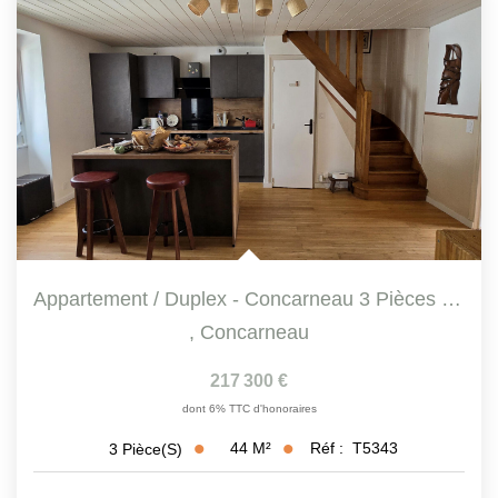
Appartement / Duplex - Concarneau 3 Pièces 44 M2 Pondéré -...
,
Concarneau
217 300 €
dont 6% TTC d'honoraires
44
M²
Réf :
T5343
3
Pièce(s)