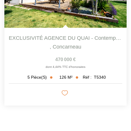
EXCLUSIVITÉ AGENCE DU QUAI - Contemporaine 5 Pièce(s)...
,
Concarneau
470 000 €
dont 4,44% TTC d'honoraires
126
M²
Réf :
T5340
5
Pièce(s)