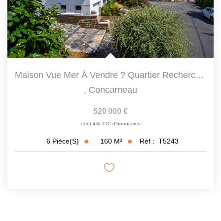
Maison Vue Mer À Vendre ? Quartier Recherché Du Rouz ?...
,
Concarneau
520 000 €
dont 4% TTC d'honoraires
160
M²
Réf :
T5243
6
Pièce(s)