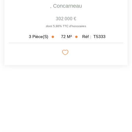
,
Concarneau
302 000 €
dont 5,96% TTC d'honoraires
72
M²
Réf :
T5333
3
Pièce(s)