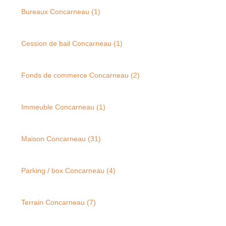
Qui Sommes-Nous
Bureaux Concarneau (1)
Notre Équipe
Nous Rejoindre
Cession de bail Concarneau (1)
CONTACT
Fonds de commerce Concarneau (2)
Immeuble Concarneau (1)
Maison Concarneau (31)
Parking / box Concarneau (4)
Terrain Concarneau (7)