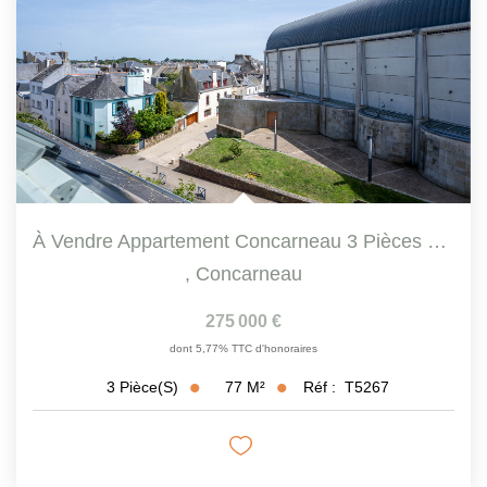
À Vendre Appartement Concarneau 3 Pièces 76.5 M² Triplex En...
,
Concarneau
275 000 €
dont 5,77% TTC d'honoraires
77
M²
Réf :
T5267
3
Pièce(s)