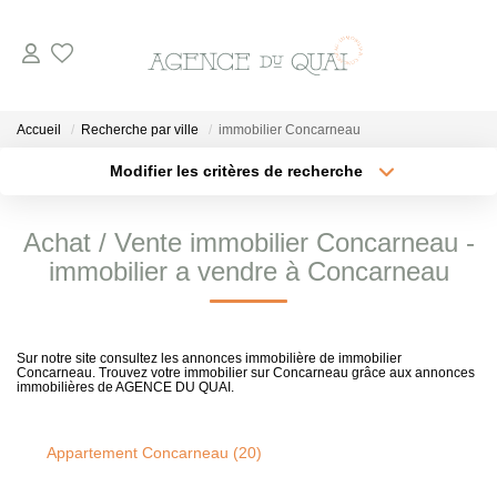
NOS BIENS
Accueil
Recherche par ville
immobilier Concarneau
A La Vente
Modifier les critères de recherche
Type de transaction
Localisation
En Viager
Acheter
Localisation
Achat / Vente immobilier Concarneau -
A La Location
Type de bien
Sélectionnez...
Surface min
immobilier a vendre à Concarneau
VENDRE
Plus de critères
Budget max
Sur notre site consultez les annonces immobilière de immobilier
Concarneau. Trouvez votre immobilier sur Concarneau grâce aux annonces
Créer une alerte
ESTIMER
immobilières de AGENCE DU QUAI.
NOTRE AGENCE
Appartement Concarneau (20)