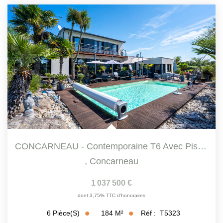
CONCARNEAU - Contemporaine T6 Avec Piscine Chauffée - ...
,
Concarneau
1 037 500 €
dont 3,75% TTC d'honoraires
184
M²
Réf :
T5323
6
Pièce(s)