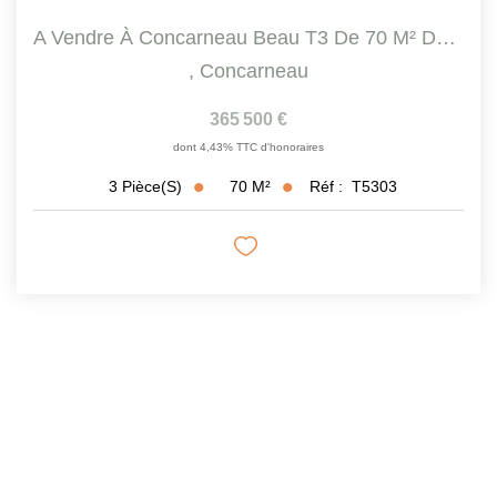
A Vendre À Concarneau Beau T3 De 70 M² Dans Une Résidence...
,
Concarneau
365 500 €
dont 4,43% TTC d'honoraires
70
M²
Réf :
T5303
3
Pièce(s)