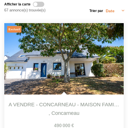
Afficher la carte
67 annonce(s) trouvée(s)
Trier par
Exclusif
A VENDRE - CONCARNEAU - MAISON FAMILIALE DE 140 M² ENV DANS...
,
Concarneau
490 000 €