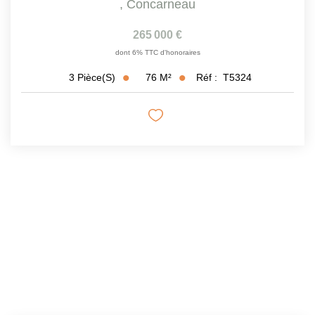
,
Concarneau
265 000 €
dont 6% TTC d'honoraires
76
M²
Réf :
T5324
3
Pièce(s)