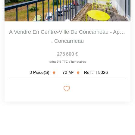
A Vendre En Centre-Ville De Concarneau - Appartement 3...
,
Concarneau
275 600 €
dont 6% TTC d'honoraires
72
M²
Réf :
T5326
3
Pièce(s)