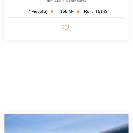
dont 4,5% TTC d'honoraires
158
M²
Réf :
T5149
7
Pièce(s)