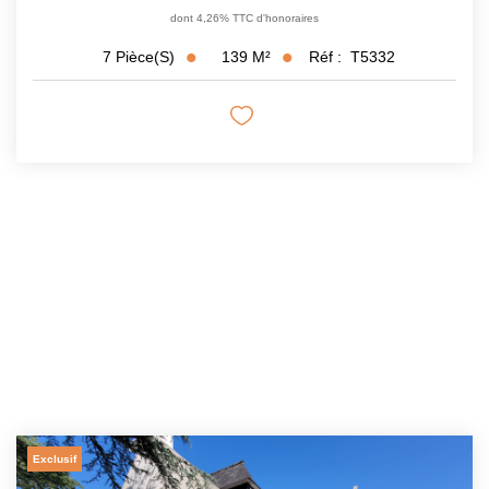
dont 4,26% TTC d'honoraires
139
M²
Réf :
T5332
7
Pièce(s)
Exclusif