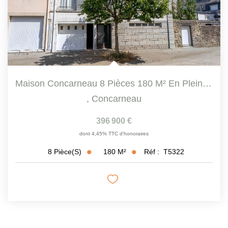
Maison Concarneau 8 Pièces 180 M² En Plein Centre Ville...
,
Concarneau
396 900 €
dont 4,45% TTC d'honoraires
180
M²
Réf :
T5322
8
Pièce(s)