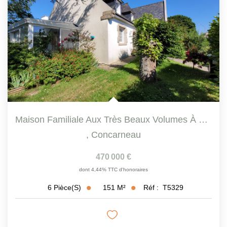
Maison Familiale Aux Très Beaux Volumes À Vendre À...
,
Concarneau
470 000 €
dont 4,44% TTC d'honoraires
151
M²
Réf :
T5329
6
Pièce(s)