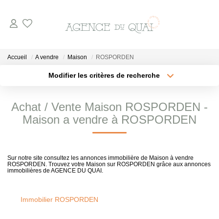
NOS BIENS
Accueil
A vendre
Maison
ROSPORDEN
A La Vente
Modifier les critères de recherche
Type de transaction
Localisation
En Viager
Acheter
Localisation
Achat / Vente Maison ROSPORDEN -
A La Location
Type de bien
Sélectionnez...
Surface min
Maison a vendre à ROSPORDEN
VENDRE
Plus de critères
Budget max
Sur notre site consultez les annonces immobilière de Maison à vendre
ROSPORDEN. Trouvez votre Maison sur ROSPORDEN grâce aux annonces
Créer une alerte
ESTIMER
immobilières de AGENCE DU QUAI.
NOTRE AGENCE
Immobilier ROSPORDEN