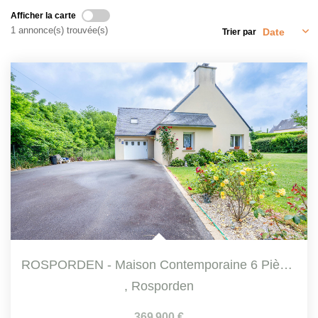
Qui Sommes-Nous
Afficher la carte
Notre Équipe
1 annonce(s) trouvée(s)
Trier par
Nous Rejoindre
CONTACT
ROSPORDEN - Maison Contemporaine 6 Pièces De 136 M² Sur...
,
Rosporden
369 900 €