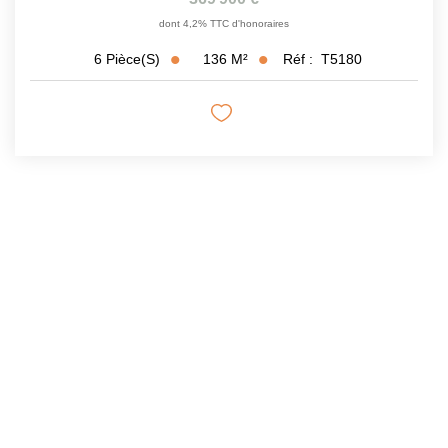
dont 4,2% TTC d'honoraires
136
M²
Réf :
T5180
6
Pièce(s)