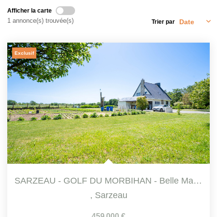
Qui Sommes-Nous
Afficher la carte
Notre Équipe
1 annonce(s) trouvée(s)
Trier par
Nous Rejoindre
Exclusif
CONTACT
SARZEAU - GOLF DU MORBIHAN - Belle Maison Traditionnelle T5...
,
Sarzeau
459 000 €