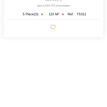
dont 4,32% TTC d'honoraires
115
M²
Réf :
T5311
5
Pièce(s)