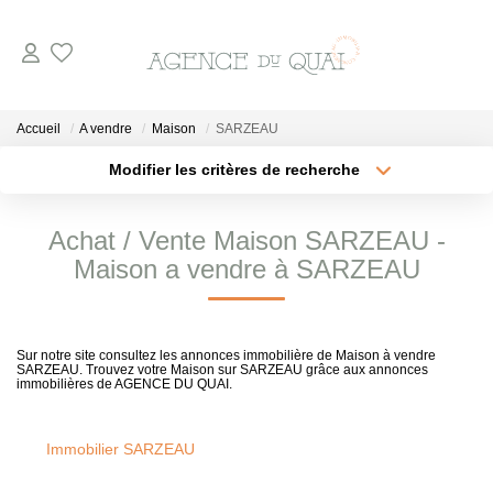
NOS BIENS
Accueil
A vendre
Maison
SARZEAU
A La Vente
Modifier les critères de recherche
Type de transaction
Localisation
En Viager
Acheter
Localisation
Achat / Vente Maison SARZEAU -
A La Location
Type de bien
Sélectionnez...
Surface min
Maison a vendre à SARZEAU
VENDRE
Plus de critères
Budget max
Sur notre site consultez les annonces immobilière de Maison à vendre
SARZEAU. Trouvez votre Maison sur SARZEAU grâce aux annonces
Créer une alerte
ESTIMER
immobilières de AGENCE DU QUAI.
NOTRE AGENCE
Immobilier SARZEAU